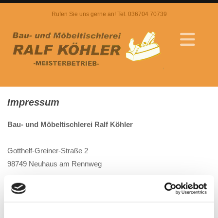
Rufen Sie uns gerne an! Tel.
036704 70739
Impressum
Bau- und Möbeltischlerei Ralf Köhler
Gotthelf-Greiner-Straße 2
98749 Neuhaus am Rennweg
Telefon:
036704 70739
Telefax: 036704 709058
Mobil: 0171 5715741