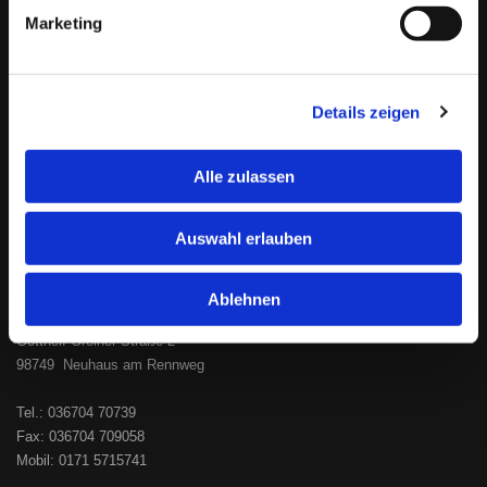
Marketing
Bitte akzeptieren Sie Marketing-Cookies, um
diese Karte anzuzeigen.
Details zeigen
Accept cookies
Alle zulassen
Auswahl erlauben
Kontakt
Ablehnen
Bau- und Möbeltischlerei Ralf Köhler
Gotthelf-Greiner-Straße 2
98749 Neuhaus am Rennweg
Tel.:
036704 70739
Fax: 036704 709058
Mobil: 0171 5715741