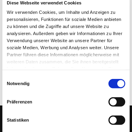
Diese Webseite verwendet Cookies
Wir verwenden Cookies, um Inhalte und Anzeigen zu
E-Mail:
tischlerei-r.koehler@t-online.de
personalisieren, Funktionen für soziale Medien anbieten
URL: www.tischlerei-ralf-koehler.de
zu können und die Zugriffe auf unsere Website zu
analysieren. Außerdem geben wir Informationen zu Ihrer
Inhaber:
Verwendung unserer Website an unsere Partner für
Ralf Köhler
soziale Medien, Werbung und Analysen weiter. Unsere
Partner führen diese Informationen möglicherweise mit
weiteren Daten zusammen, die Sie ihnen bereitgestellt
haben oder die sie im Rahmen Ihrer Nutzung der Dienste
Diese Webseite ist ein Produkt von
kpage.de
gesammelt haben.
Einwilligungsauswahl
Notwendig
Präferenzen
Anfahrt
Statistiken